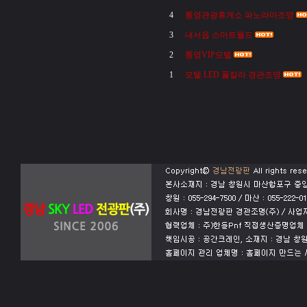
4
통영관광휴게소 파노라마조명
3
내서읍 스마트월드
2
통영VIP모텔
1
모텔 LED 풀칼라 경관조명