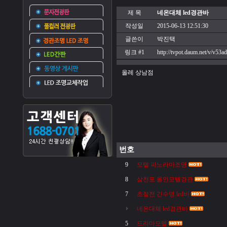
제 목
네온대체 led경관바
작성일
2015-06-13 12:51:30
글쓴이
박진택
링크 #1
http://tvpot.daum.net/v/
올레 상남점
번호
9
모텔 파노라마조명
8
삼천포 올인모텔경관
7
초절전 긴수명 led바
네온대체 led경관바
5
드라마모텔