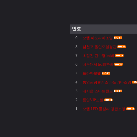
번호
9
모텔 파노라마조명
8
삼천포 올인모텔경관
7
초절전 긴수명 led바
6
네온대체 led경관바
드라마모텔
4
통영관광휴게소 파노라마조명
3
내서읍 스마트월드
2
통영VIP모텔
1
모텔 LED 풀칼라 경관조명