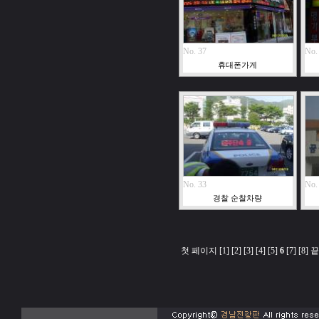
No. 37
No.
휴대폰가게
No. 33
No.
경찰 순찰차량
첫 페이지
[1]
[2]
[3]
[4]
[5]
6
[7]
[8]
끝