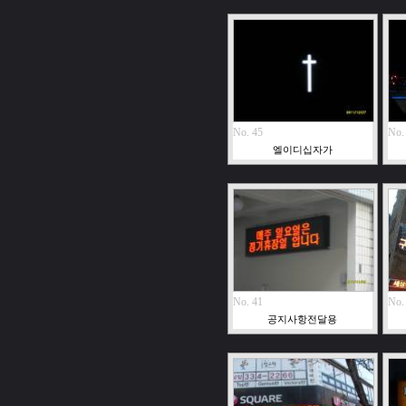
No. 45
No.
엘이디십자가
No. 41
No.
공지사항전달용