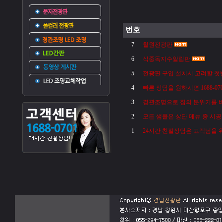
번호
7
칠원전광판
6
식중독지수알림판
5
전광판 구입 설치시 고려할 첫번
4
빠른 상담을 원하시면 1688-0
3
경관조명으로 집의 분위기를 
2
모든 샘플은 상단 메뉴 중 시
1
24시간 친절상담은 고객님을 